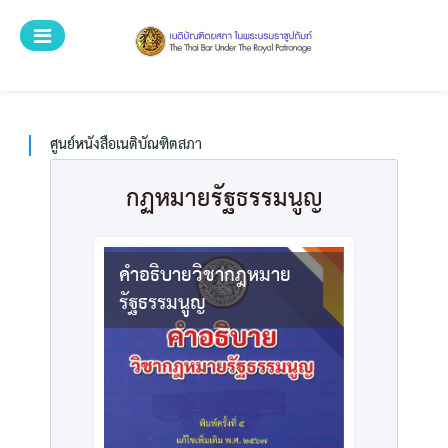
ระบบศูนย์บริการ
ศูนย์หนังสือเนติบัณฑิตยสภา
หน้าแรก
ศูนย์หนังสือเนติบัณฑิตสภา
หนังสือทั้งหมด
กฏหมายรัฐธรรมนูญ
หมวดหมู่
ค้นหาหนังสือ
คำอธิบายวิชากฎหมาย
รัฐธรรมนูญ
วิธีการสั่งซื้อ
สำหรับเจ้าหน้าที่
ลงทะเบียน
เข้าสู่ระบบ